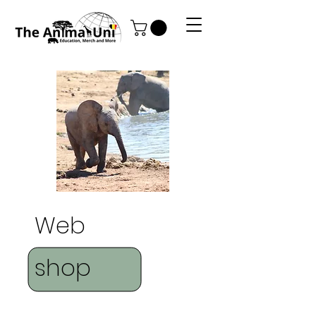
Web
shop