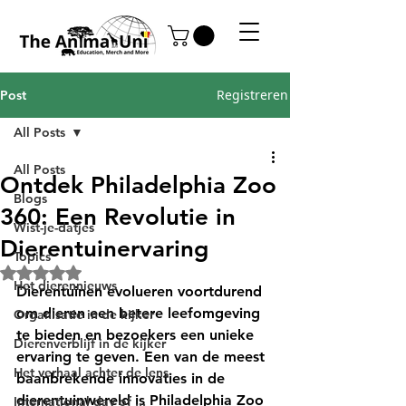
Registreren
Post
All Posts
All Posts
Ontdek Philadelphia Zoo
Blogs
360: Een Revolutie in
Wist-je-datjes
Dierentuinervaring
Topics
Beoordeeld met NaN uit 5 sterren.
Het dierennieuws
Dierentuinen evolueren voortdurend 
om dieren een betere leefomgeving 
Organisatie in de kijker
te bieden en bezoekers een unieke 
Dierenverblijf in de kijker
ervaring te geven. Een van de meest 
Het verhaal achter de lens
baanbrekende innovaties in de 
dierentuinwereld is 
Philadelphia Zoo 
International day of ...