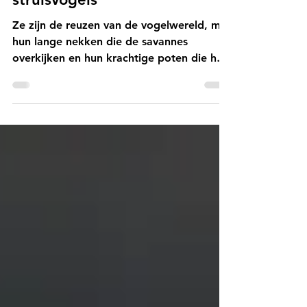
zorgzame dames: Het
verrassende leven van
struisvogels
Ze zijn de reuzen van de vogelwereld, met
hun lange nekken die de savannes
overkijken en hun krachtige poten die hen
in een oogwenk snelheden tot wel 70
km/u laten bereiken. We hebben het
natuurlijk over de struisvogels!