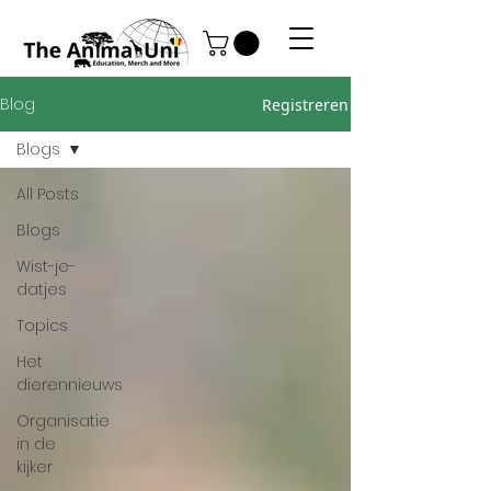
Blog
Registreren
Blogs
All Posts
Blogs
Wist-je-
datjes
Topics
Het
dierennieuws
Organisatie
in de
kijker