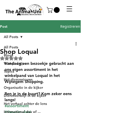
Registreren
Post
All Posts
All Posts
Shop Loqual
Blogs
Beoordeeld met NaN uit 5 sterren.
Wist-je-datjes
Vandaag een bezoekje gebracht aan 
ons eigen assortiment in het 
Topics
winkelpand van Loqual in het 
Het dierennieuws
Wijnegem Shopping. 
Organisatie in de kijker
Ben je in de buurt? Kom zeker eens 
Dierenverblijf in de kijker
langs!
Het verhaal achter de lens
#assortiment
International day of ...
#theanimaluni