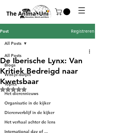
Registreren
Post
All Posts
All Posts
De Iberische Lynx: Van
Blogs
Kritiek Bedreigd naar
Wist-je-datjes
Kwetsbaar
Topics
Beoordeeld met NaN uit 5 sterren.
Het dierennieuws
Organisatie in de kijker
Dierenverblijf in de kijker
Het verhaal achter de lens
International day of ...