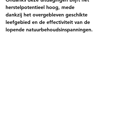
herstelpotentieel hoog, mede 
dankzij het overgebleven geschikte 
leefgebied en de effectiviteit van de 
lopende natuurbehoudsinspanningen.
🌿 
Wat vind jij van deze 
natuurbeschermingssuccessen? Laat 
het ons weten in de reacties!
Het dierennieuws
Alles weergeven
Gerelateerde posts