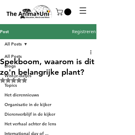
Registreren
Post
All Posts
All Posts
Spekboom, waarom is dit
Blogs
zo'n belangrijke plant?
Wist-je-datjes
Beoordeeld met NaN uit 5 sterren.
Topics
Het dierennieuws
Organisatie in de kijker
Dierenverblijf in de kijker
Het verhaal achter de lens
International day of ...